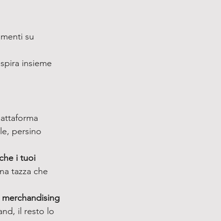
menti su 
spira insieme 
piattaforma 
e, persino 
che i tuoi 
una tazza che 
 
merchandising 
and, il resto lo 