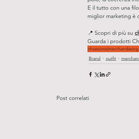
E il tutto con una fil
miglior marketing è q
📍 Scopri di più su
c
Guarda i prodotti C
choesione
merchandasing 
Brand
outfit
merchan
Post correlati