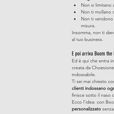
Non si limitano 
Non ti mollano 
Non ti vendono 
misura.
Insomma, non ti dann
al tuo business.
E poi arriva Boom the 
Ed è qui che entra in
creata da Choesione 
indossabile.
Ti sei mai chiesto co
clienti indossano og
finisce sotto il naso 
Ecco l’idea: con Boo
personalizzato
 senza 