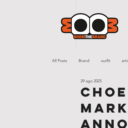
All Posts
Brand
outfit
art
29 ago 2025
Choe
mark
anno