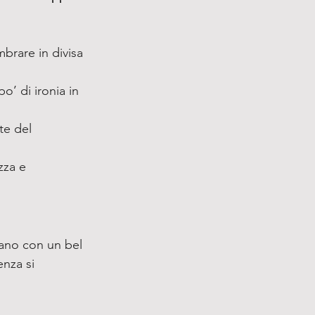
mbrare in divisa 
po’ di ironia in 
te del 
zza e 
iano con un bel 
nza si 