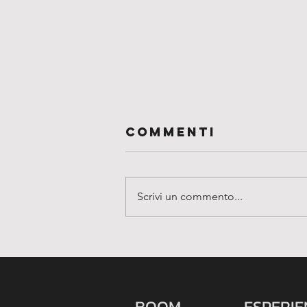
Commenti
Scrivi un commento...
PER smettere
di seguire il
gregge,
arriva:
BOOM
ESPERI