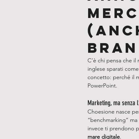
merc
(anc
Bran
C’è chi pensa che il m
inglese sparati come 
concetto: perché il 
PowerPoint.
Marketing, ma senza l
Choesione nasce per 
“benchmarking” ma poi
invece ti prendono p
mare digitale
.