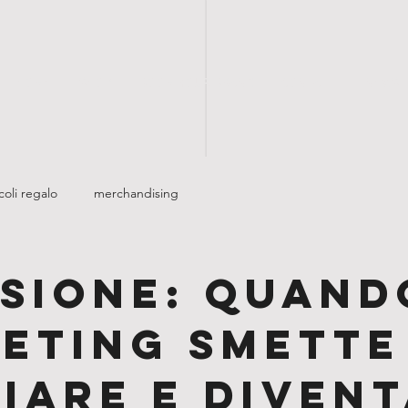
HOME
SHOP
BOOM YOUR BRAND
CONTATTI
NEWS
icoli regalo
merchandising
sione: quando
eting smette
iare e divent