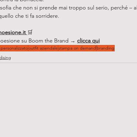
osofia che non si prende mai troppo sul serio, perché – alla
uello che ti fa sorridere.
hoesione.it
🛒 
hoesione su Boom the Brand → 
clicca qui
personalizzato
outfit aziendale
stampa on demand
branding
dising