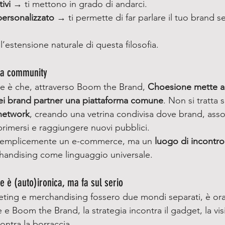
ivi
 → ti mettono in grado di andarci.
ersonalizzato
 → ti permette di far parlare il tuo brand
estensione naturale di questa filosofia.
ma community
nte è che, attraverso Boom the Brand, 
Choesione mette a 
 dei brand partner una piattaforma comune
. Non si tratta 
 network
, creando una vetrina condivisa dove brand, asso
imersi e raggiungere nuovi pubblici.
semplicemente un e-commerce, ma un 
luogo di incontro
chandising come linguaggio universale.
 è (auto)ironica, ma fa sul serio
ting e merchandising fossero due mondi separati, è ora
 Boom the Brand, la strategia incontra il gadget, la vis
ontra la borraccia.