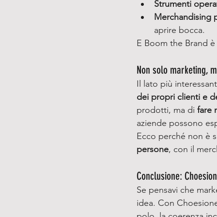
Strumenti operat
Merchandising p
aprire bocca.
E Boom the Brand è l’
Non solo marketing, 
Il lato più interessa
dei propri clienti e
prodotti, ma di 
fare
aziende possono espr
Ecco perché non è 
persone
, con il mer
Conclusione: Choesione
Se pensavi che marke
idea. Con Choesione e
polo, la coerenza inc