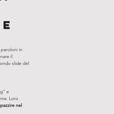
he
 paroloni in 
nare il 
ondo slide del 
g” e 
ima. Loro 
pazzire nel 