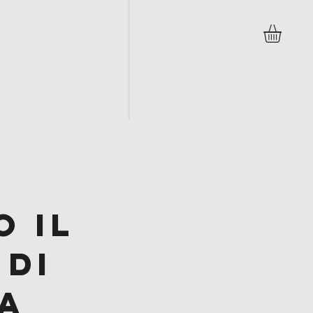
Accedi
 il
 di
a