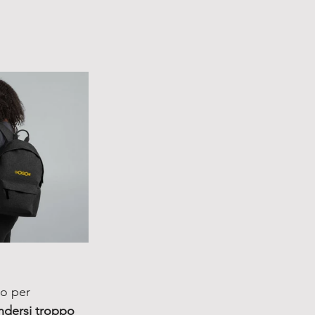
to per 
endersi troppo 