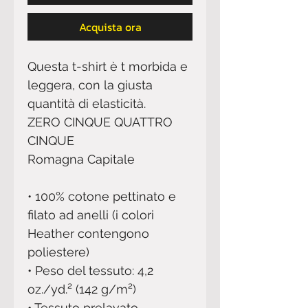
Acquista ora
Questa t-shirt è t morbida e 
leggera, con la giusta 
quantità di elasticità. 
ZERO CINQUE QUATTRO 
CINQUE
Romagna Capitale 
• 100% cotone pettinato e 
filato ad anelli (i colori 
Heather contengono 
poliestere) 
• Peso del tessuto: 4,2 
oz./yd.² (142 g/m²) 
• Tessuto prelavato 